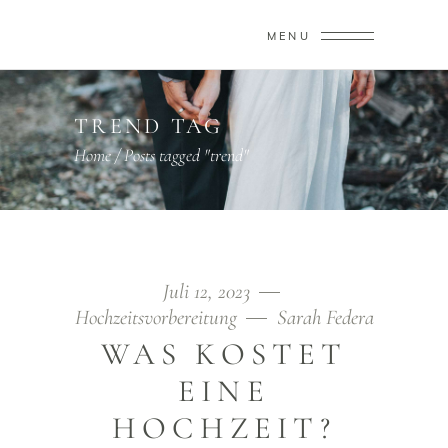
MENU
TREND TAG
Home
/
Posts tagged "trend"
Juli 12, 2023
Hochzeitsvorbereitung
Sarah Federa
WAS KOSTET
EINE
HOCHZEIT?